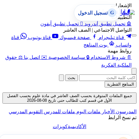
الإشعارات
🔔
إدارة الإشعارات
G
تسجيل الدخول
التطبيقات
🤖
تحميل تطبيق أندرويد

تحميل تطبيق آيفون
التواصل الاجتماعي | الصف العاشر
قناة تيليجرام
صفحة فيسبوك
قناة يوتيوب
قناة
واتساب
بوت المناهج
روابط مهمة
📄
شروط الاستخدام
🔒
سياسة الخصوصية
✉️
اتصل بنا
⚖️
حقوق
الملكية الفكرية
بحث
المناهج القطرية
جميع الملفات المتوفرة بحسب الصف العاشر في مادة علوم بحسب الفصل
الأول في قسم كتب للطالب حتى تاريخ 08-08-2026
المدرسون
الأخبار
ملفات اليوم
ملفات للمدرس
التقويم المدرسي
تم نسخ الرابط
الأكاديمية
كويزات