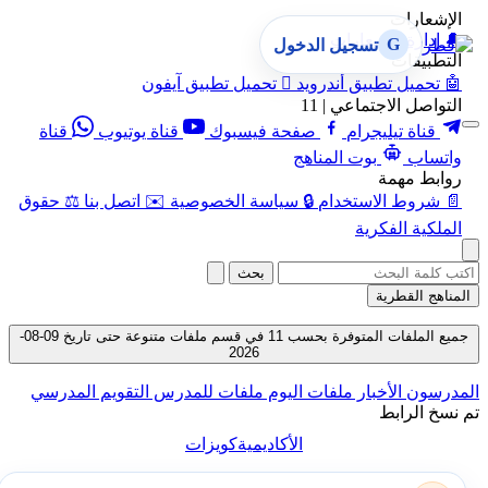
الإشعارات
🔔
إدارة الإشعارات
G
تسجيل الدخول
التطبيقات
🤖
تحميل تطبيق أندرويد

تحميل تطبيق آيفون
التواصل الاجتماعي | 11
قناة تيليجرام
صفحة فيسبوك
قناة يوتيوب
قناة
واتساب
بوت المناهج
روابط مهمة
📄
شروط الاستخدام
🔒
سياسة الخصوصية
✉️
اتصل بنا
⚖️
حقوق
الملكية الفكرية
بحث
المناهج القطرية
جميع الملفات المتوفرة بحسب 11 في قسم ملفات متنوعة حتى تاريخ 09-08-
2026
المدرسون
الأخبار
ملفات اليوم
ملفات للمدرس
التقويم المدرسي
تم نسخ الرابط
الأكاديمية
كويزات