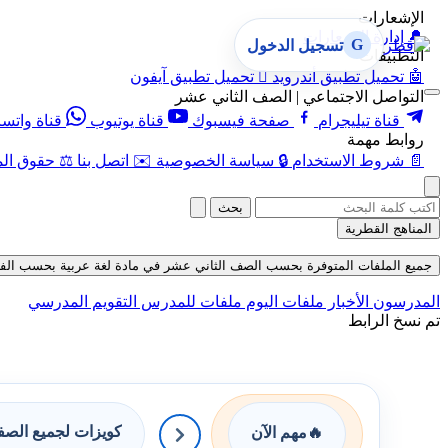
الإشعارات
🔔
إدارة الإشعارات
G
تسجيل الدخول
التطبيقات
🤖
تحميل تطبيق أندرويد

تحميل تطبيق آيفون
التواصل الاجتماعي | الصف الثاني عشر
قناة تيليجرام
صفحة فيسبوك
قناة يوتيوب
قناة واتس
روابط مهمة
📄
شروط الاستخدام
🔒
سياسة الخصوصية
✉️
اتصل بنا
⚖️
حقوق الم
بحث
المناهج القطرية
جميع الملفات المتوفرة بحسب الصف الثاني عشر في مادة لغة عربية بحسب الفصل الثا
المدرسون
الأخبار
ملفات اليوم
ملفات للمدرس
التقويم المدرسي
تم نسخ الرابط
كويزات لجميع الص
🔥
مهم الآن