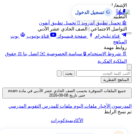
الإشعارات
🔔
إدارة الإشعارات
G
تسجيل الدخول
التطبيقات
🤖
تحميل تطبيق أندرويد

تحميل تطبيق آيفون
التواصل الاجتماعي | الصف الحادي عشر الأدبي
قناة تيليجرام
صفحة فيسبوك
قناة يوتيوب
بوت
المناهج
روابط مهمة
📄
شروط الاستخدام
🔒
سياسة الخصوصية
✉️
اتصل بنا
⚖️
حقوق
الملكية الفكرية
بحث
المناهج القطرية
جميع الملفات المتوفرة بحسب الصف الحادي عشر الأدبي في مادة exam
حتى تاريخ 08-08-2026
المدرسون
الأخبار
ملفات اليوم
ملفات للمدرس
التقويم المدرسي
تم نسخ الرابط
الأكاديمية
كويزات