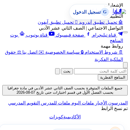
الإشعارات
🔔
إدارة الإشعارات
G
تسجيل الدخول
التطبيقات
🤖
تحميل تطبيق أندرويد

تحميل تطبيق آيفون
التواصل الاجتماعي | الصف الثاني عشر الأدبي
قناة تيليجرام
صفحة فيسبوك
قناة يوتيوب
بوت
المناهج
روابط مهمة
📄
شروط الاستخدام
🔒
سياسة الخصوصية
✉️
اتصل بنا
⚖️
حقوق
الملكية الفكرية
بحث
المناهج القطرية
جميع الملفات المتوفرة بحسب الصف الثاني عشر الأدبي في مادة جغرافيا
بحسب الفصل الأول في قسم اختبارات حتى تاريخ 07-08-2026
المدرسون
الأخبار
ملفات اليوم
ملفات للمدرس
التقويم المدرسي
تم نسخ الرابط
الأكاديمية
كويزات