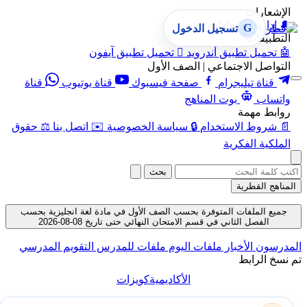
الإشعارات
🔔
إدارة الإشعارات
G
تسجيل الدخول
التطبيقات
🤖
تحميل تطبيق أندرويد

تحميل تطبيق آيفون
التواصل الاجتماعي | الصف الأول
قناة تيليجرام
صفحة فيسبوك
قناة يوتيوب
قناة
واتساب
بوت المناهج
روابط مهمة
📄
شروط الاستخدام
🔒
سياسة الخصوصية
✉️
اتصل بنا
⚖️
حقوق
الملكية الفكرية
بحث
المناهج القطرية
جميع الملفات المتوفرة بحسب الصف الأول في مادة لغة انجليزية بحسب
الفصل الثاني في قسم الامتحان النهائي حتى تاريخ 08-08-2026
المدرسون
الأخبار
ملفات اليوم
ملفات للمدرس
التقويم المدرسي
تم نسخ الرابط
الأكاديمية
كويزات