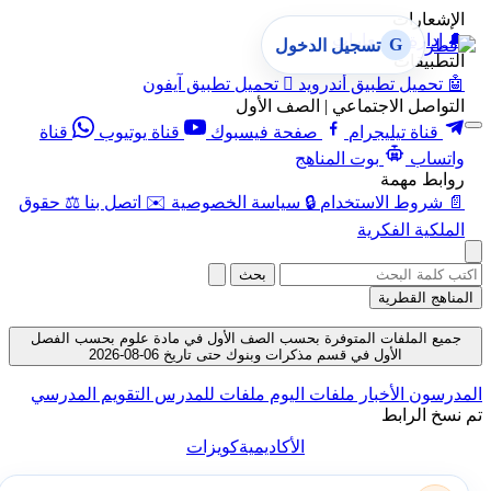
الإشعارات
🔔
إدارة الإشعارات
G
تسجيل الدخول
التطبيقات
🤖
تحميل تطبيق أندرويد

تحميل تطبيق آيفون
التواصل الاجتماعي | الصف الأول
قناة تيليجرام
صفحة فيسبوك
قناة يوتيوب
قناة
واتساب
بوت المناهج
روابط مهمة
📄
شروط الاستخدام
🔒
سياسة الخصوصية
✉️
اتصل بنا
⚖️
حقوق
الملكية الفكرية
بحث
المناهج القطرية
جميع الملفات المتوفرة بحسب الصف الأول في مادة علوم بحسب الفصل
الأول في قسم مذكرات وبنوك حتى تاريخ 06-08-2026
المدرسون
الأخبار
ملفات اليوم
ملفات للمدرس
التقويم المدرسي
تم نسخ الرابط
الأكاديمية
كويزات