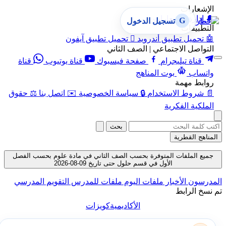
الإشعارات
🔔
إدارة الإشعارات
G
تسجيل الدخول
التطبيقات
🤖
تحميل تطبيق أندرويد

تحميل تطبيق آيفون
التواصل الاجتماعي | الصف الثاني
قناة تيليجرام
صفحة فيسبوك
قناة يوتيوب
قناة
واتساب
بوت المناهج
روابط مهمة
📄
شروط الاستخدام
🔒
سياسة الخصوصية
✉️
اتصل بنا
⚖️
حقوق
الملكية الفكرية
بحث
المناهج القطرية
جميع الملفات المتوفرة بحسب الصف الثاني في مادة علوم بحسب الفصل
الأول في قسم حلول حتى تاريخ 09-08-2026
المدرسون
الأخبار
ملفات اليوم
ملفات للمدرس
التقويم المدرسي
تم نسخ الرابط
الأكاديمية
كويزات