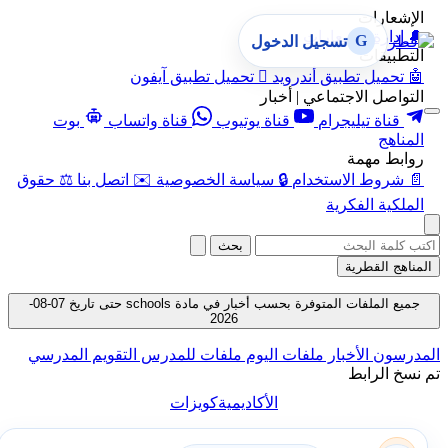
الإشعارات
🔔
إدارة الإشعارات
G
تسجيل الدخول
التطبيقات
🤖
تحميل تطبيق أندرويد

تحميل تطبيق آيفون
التواصل الاجتماعي | أخبار
قناة تيليجرام
قناة يوتيوب
قناة واتساب
بوت
المناهج
روابط مهمة
📄
شروط الاستخدام
🔒
سياسة الخصوصية
✉️
اتصل بنا
⚖️
حقوق
الملكية الفكرية
بحث
المناهج القطرية
جميع الملفات المتوفرة بحسب أخبار في مادة schools حتى تاريخ 07-08-
2026
المدرسون
الأخبار
ملفات اليوم
ملفات للمدرس
التقويم المدرسي
تم نسخ الرابط
الأكاديمية
كويزات