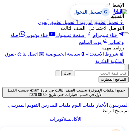
الإشعارات
🔔
إدارة الإشعارات
G
تسجيل الدخول
التطبيقات
🤖
تحميل تطبيق أندرويد

تحميل تطبيق آيفون
التواصل الاجتماعي | الصف الثالث
قناة تيليجرام
صفحة فيسبوك
قناة يوتيوب
قناة
واتساب
بوت المناهج
روابط مهمة
📄
شروط الاستخدام
🔒
سياسة الخصوصية
✉️
اتصل بنا
⚖️
حقوق
الملكية الفكرية
بحث
المناهج القطرية
جميع الملفات المتوفرة بحسب الصف الثالث في مادة exam بحسب الفصل
الأول في قسم اختبارات حتى تاريخ 08-08-2026
المدرسون
الأخبار
ملفات اليوم
ملفات للمدرس
التقويم المدرسي
تم نسخ الرابط
الأكاديمية
كويزات