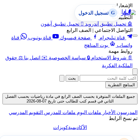
الإشعارات
🔔
إدارة الإشعارات
G
تسجيل الدخول
التطبيقات
🤖
تحميل تطبيق أندرويد

تحميل تطبيق آيفون
التواصل الاجتماعي | الصف الرابع
قناة تيليجرام
صفحة فيسبوك
قناة يوتيوب
قناة
واتساب
بوت المناهج
روابط مهمة
📄
شروط الاستخدام
🔒
سياسة الخصوصية
✉️
اتصل بنا
⚖️
حقوق
الملكية الفكرية
بحث
المناهج القطرية
جميع الملفات المتوفرة بحسب الصف الرابع في مادة رياضيات بحسب الفصل
الثاني في قسم كتب للطالب حتى تاريخ 07-08-2026
المدرسون
الأخبار
ملفات اليوم
ملفات للمدرس
التقويم المدرسي
تم نسخ الرابط
الأكاديمية
كويزات