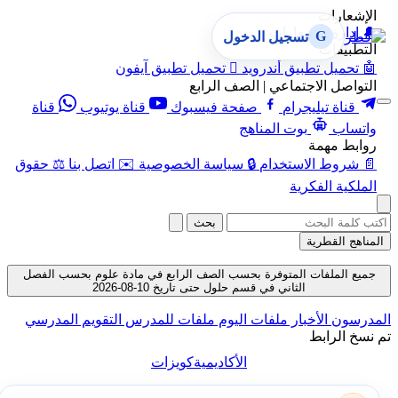
الإشعارات
🔔
إدارة الإشعارات
G
تسجيل الدخول
التطبيقات
🤖
تحميل تطبيق أندرويد

تحميل تطبيق آيفون
التواصل الاجتماعي | الصف الرابع
قناة تيليجرام
صفحة فيسبوك
قناة يوتيوب
قناة
واتساب
بوت المناهج
روابط مهمة
📄
شروط الاستخدام
🔒
سياسة الخصوصية
✉️
اتصل بنا
⚖️
حقوق
الملكية الفكرية
بحث
المناهج القطرية
جميع الملفات المتوفرة بحسب الصف الرابع في مادة علوم بحسب الفصل
الثاني في قسم حلول حتى تاريخ 10-08-2026
المدرسون
الأخبار
ملفات اليوم
ملفات للمدرس
التقويم المدرسي
تم نسخ الرابط
الأكاديمية
كويزات