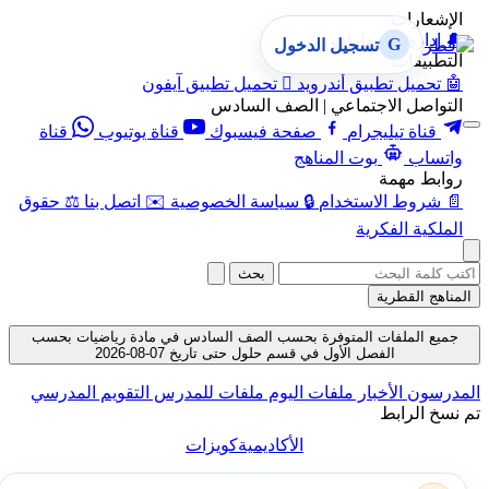
الإشعارات
🔔
إدارة الإشعارات
G
تسجيل الدخول
التطبيقات
🤖
تحميل تطبيق أندرويد

تحميل تطبيق آيفون
التواصل الاجتماعي | الصف السادس
قناة تيليجرام
صفحة فيسبوك
قناة يوتيوب
قناة
واتساب
بوت المناهج
روابط مهمة
📄
شروط الاستخدام
🔒
سياسة الخصوصية
✉️
اتصل بنا
⚖️
حقوق
الملكية الفكرية
بحث
المناهج القطرية
جميع الملفات المتوفرة بحسب الصف السادس في مادة رياضيات بحسب
الفصل الأول في قسم حلول حتى تاريخ 07-08-2026
المدرسون
الأخبار
ملفات اليوم
ملفات للمدرس
التقويم المدرسي
تم نسخ الرابط
الأكاديمية
كويزات