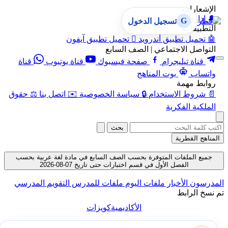
الإشعارات
🔔
إدارة الإشعارات
G
تسجيل الدخول
التطبيقات
🤖
تحميل تطبيق أندرويد

تحميل تطبيق آيفون
التواصل الاجتماعي | الصف السابع
قناة تيليجرام
صفحة فيسبوك
قناة يوتيوب
قناة
واتساب
بوت المناهج
روابط مهمة
📄
شروط الاستخدام
🔒
سياسة الخصوصية
✉️
اتصل بنا
⚖️
حقوق
الملكية الفكرية
بحث
المناهج القطرية
جميع الملفات المتوفرة بحسب الصف السابع في مادة لغة عربية بحسب
الفصل الأول في قسم اختبارات حتى تاريخ 07-08-2026
المدرسون
الأخبار
ملفات اليوم
ملفات للمدرس
التقويم المدرسي
تم نسخ الرابط
الأكاديمية
كويزات