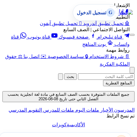
الإشعارات
🔔
إدارة الإشعارات
G
تسجيل الدخول
التطبيقات
🤖
تحميل تطبيق أندرويد

تحميل تطبيق آيفون
التواصل الاجتماعي | الصف السابع
قناة تيليجرام
صفحة فيسبوك
قناة يوتيوب
قناة
واتساب
بوت المناهج
روابط مهمة
📄
شروط الاستخدام
🔒
سياسة الخصوصية
✉️
اتصل بنا
⚖️
حقوق
الملكية الفكرية
بحث
المناهج القطرية
جميع الملفات المتوفرة بحسب الصف السابع في مادة لغة انجليزية بحسب
الفصل الثاني حتى تاريخ 08-08-2026
المدرسون
الأخبار
ملفات اليوم
ملفات للمدرس
التقويم المدرسي
تم نسخ الرابط
الأكاديمية
كويزات