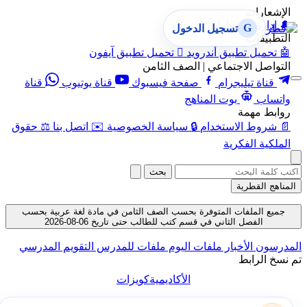
الإشعارات
🔔
إدارة الإشعارات
G
تسجيل الدخول
التطبيقات
🤖
تحميل تطبيق أندرويد

تحميل تطبيق آيفون
التواصل الاجتماعي | الصف الثامن
قناة تيليجرام
صفحة فيسبوك
قناة يوتيوب
قناة
واتساب
بوت المناهج
روابط مهمة
📄
شروط الاستخدام
🔒
سياسة الخصوصية
✉️
اتصل بنا
⚖️
حقوق
الملكية الفكرية
بحث
المناهج القطرية
جميع الملفات المتوفرة بحسب الصف الثامن في مادة لغة عربية بحسب
الفصل الثاني في قسم كتب للطالب حتى تاريخ 06-08-2026
المدرسون
الأخبار
ملفات اليوم
ملفات للمدرس
التقويم المدرسي
تم نسخ الرابط
الأكاديمية
كويزات