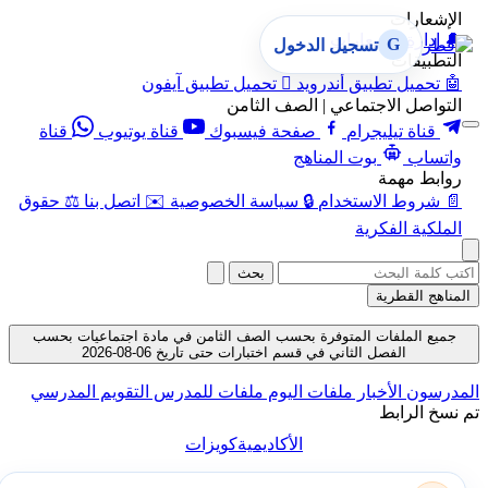
الإشعارات
🔔
إدارة الإشعارات
G
تسجيل الدخول
التطبيقات
🤖
تحميل تطبيق أندرويد

تحميل تطبيق آيفون
التواصل الاجتماعي | الصف الثامن
قناة تيليجرام
صفحة فيسبوك
قناة يوتيوب
قناة
واتساب
بوت المناهج
روابط مهمة
📄
شروط الاستخدام
🔒
سياسة الخصوصية
✉️
اتصل بنا
⚖️
حقوق
الملكية الفكرية
بحث
المناهج القطرية
جميع الملفات المتوفرة بحسب الصف الثامن في مادة اجتماعيات بحسب
الفصل الثاني في قسم اختبارات حتى تاريخ 06-08-2026
المدرسون
الأخبار
ملفات اليوم
ملفات للمدرس
التقويم المدرسي
تم نسخ الرابط
الأكاديمية
كويزات