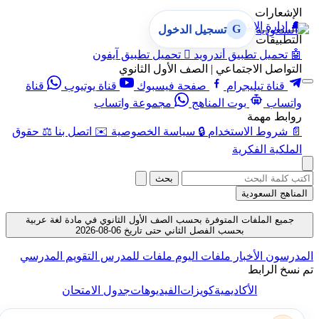
الإشعارات
🔔
إدارة الإشعارات
G
تسجيل الدخول
التطبيقات
🤖
تحميل تطبيق أندرويد

تحميل تطبيق آيفون
التواصل الاجتماعي | الصف الأول الثانوي
قناة تيليجرام
صفحة فيسبوك
قناة يوتيوب
قناة
واتساب
بوت المناهج
مجموعة واتساب
روابط مهمة
📄
شروط الاستخدام
🔒
سياسة الخصوصية
✉️
اتصل بنا
⚖️
حقوق
الملكية الفكرية
بحث
المناهج السعودية
جميع الملفات المتوفرة بحسب الصف الأول الثانوي في مادة لغة عربية
بحسب الفصل الثاني حتى تاريخ 06-08-2026
المدرسون
الأخبار
ملفات اليوم
ملفات للمدرس
التقويم المدرسي
تم نسخ الرابط
الأكاديمية
كويزات
الفيديوهات
جدول الامتحان