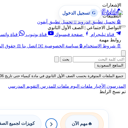
الإشعارات
🔔
إدارة الإشعارات
G
تسجيل الدخول
التطبيقات
🤖
تحميل تطبيق أندرويد

تحميل تطبيق آيفون
التواصل الاجتماعي | الصف الأول الثانوي
قناة تيليجرام
صفحة فيسبوك
قناة يوتيوب
قناة واتس
روابط مهمة
📄
شروط الاستخدام
🔒
سياسة الخصوصية
✉️
اتصل بنا
⚖️
حقوق الم
بحث
المناهج السعودية
جميع الملفات المتوفرة بحسب الصف الأول الثانوي في مادة كيمياء حتى تاريخ 06-08-2026
المدرسون
الأخبار
ملفات اليوم
ملفات للمدرس
التقويم المدرسي
تم نسخ الرابط
كويزات لجميع الص
🔥
مهم الآن