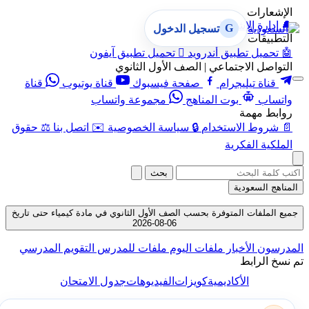
الإشعارات
🔔
إدارة الإشعارات
G
تسجيل الدخول
التطبيقات
🤖
تحميل تطبيق أندرويد

تحميل تطبيق آيفون
التواصل الاجتماعي | الصف الأول الثانوي
قناة تيليجرام
صفحة فيسبوك
قناة يوتيوب
قناة
واتساب
بوت المناهج
مجموعة واتساب
روابط مهمة
📄
شروط الاستخدام
🔒
سياسة الخصوصية
✉️
اتصل بنا
⚖️
حقوق
الملكية الفكرية
بحث
المناهج السعودية
جميع الملفات المتوفرة بحسب الصف الأول الثانوي في مادة كيمياء حتى تاريخ
06-08-2026
المدرسون
الأخبار
ملفات اليوم
ملفات للمدرس
التقويم المدرسي
تم نسخ الرابط
الأكاديمية
كويزات
الفيديوهات
جدول الامتحان