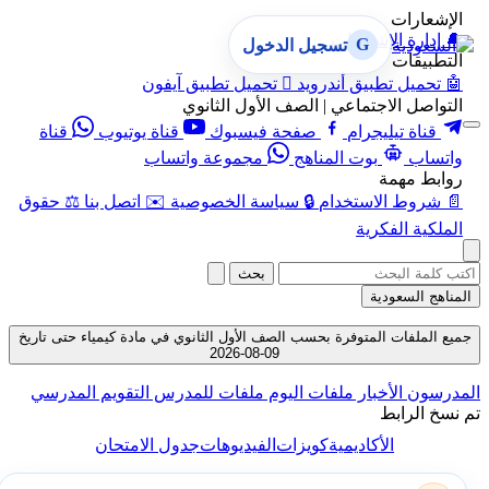
الإشعارات
🔔
إدارة الإشعارات
G
تسجيل الدخول
التطبيقات
🤖
تحميل تطبيق أندرويد

تحميل تطبيق آيفون
التواصل الاجتماعي | الصف الأول الثانوي
قناة تيليجرام
صفحة فيسبوك
قناة يوتيوب
قناة
واتساب
بوت المناهج
مجموعة واتساب
روابط مهمة
📄
شروط الاستخدام
🔒
سياسة الخصوصية
✉️
اتصل بنا
⚖️
حقوق
الملكية الفكرية
بحث
المناهج السعودية
جميع الملفات المتوفرة بحسب الصف الأول الثانوي في مادة كيمياء حتى تاريخ
09-08-2026
المدرسون
الأخبار
ملفات اليوم
ملفات للمدرس
التقويم المدرسي
تم نسخ الرابط
الأكاديمية
كويزات
الفيديوهات
جدول الامتحان