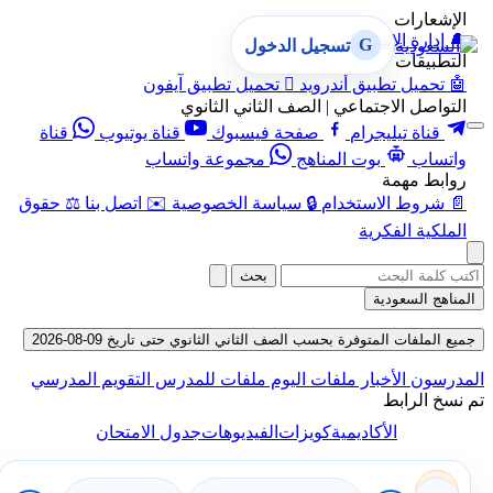
الإشعارات
🔔
إدارة الإشعارات
G
تسجيل الدخول
التطبيقات
🤖
تحميل تطبيق أندرويد

تحميل تطبيق آيفون
التواصل الاجتماعي | الصف الثاني الثانوي
قناة تيليجرام
صفحة فيسبوك
قناة يوتيوب
قناة
واتساب
بوت المناهج
مجموعة واتساب
روابط مهمة
📄
شروط الاستخدام
🔒
سياسة الخصوصية
✉️
اتصل بنا
⚖️
حقوق
الملكية الفكرية
بحث
المناهج السعودية
جميع الملفات المتوفرة بحسب الصف الثاني الثانوي حتى تاريخ 09-08-2026
المدرسون
الأخبار
ملفات اليوم
ملفات للمدرس
التقويم المدرسي
تم نسخ الرابط
الأكاديمية
كويزات
الفيديوهات
جدول الامتحان