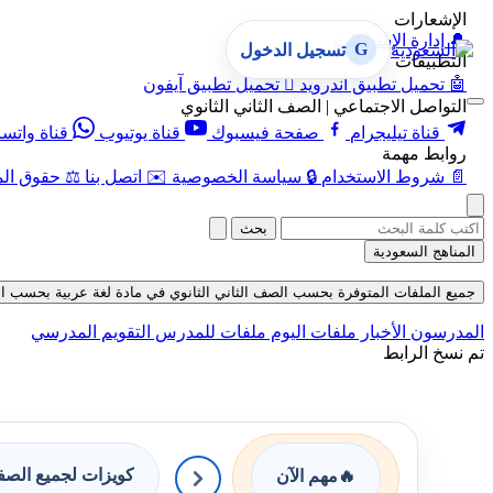
الإشعارات
🔔
إدارة الإشعارات
G
تسجيل الدخول
التطبيقات
🤖
تحميل تطبيق أندرويد

تحميل تطبيق آيفون
التواصل الاجتماعي | الصف الثاني الثانوي
قناة تيليجرام
صفحة فيسبوك
قناة يوتيوب
قناة واتس
روابط مهمة
📄
شروط الاستخدام
🔒
سياسة الخصوصية
✉️
اتصل بنا
⚖️
حقوق الم
بحث
المناهج السعودية
جميع الملفات المتوفرة بحسب الصف الثاني الثانوي في مادة لغة عربية بحسب الفصل ال
المدرسون
الأخبار
ملفات اليوم
ملفات للمدرس
التقويم المدرسي
تم نسخ الرابط
كويزات لجميع الص
🔥
مهم الآن