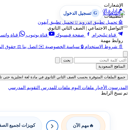
الإشعارات
🔔
إدارة الإشعارات
G
تسجيل الدخول
التطبيقات
🤖
تحميل تطبيق أندرويد

تحميل تطبيق آيفون
التواصل الاجتماعي | الصف الثاني الثانوي
قناة تيليجرام
صفحة فيسبوك
قناة يوتيوب
قناة واتس
روابط مهمة
📄
شروط الاستخدام
🔒
سياسة الخصوصية
✉️
اتصل بنا
⚖️
حقوق الم
بحث
المناهج السعودية
جميع الملفات المتوفرة بحسب الصف الثاني الثانوي في مادة لغة انجليزية حتى تاريخ 06-08-
المدرسون
الأخبار
ملفات اليوم
ملفات للمدرس
التقويم المدرسي
تم نسخ الرابط
كويزات لجميع الص
🔥
مهم الآن