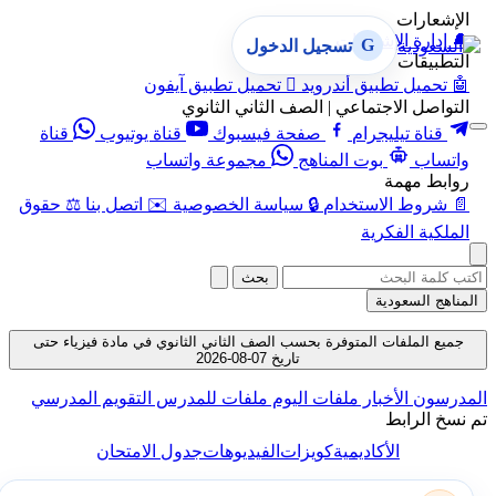
الإشعارات
🔔
إدارة الإشعارات
G
تسجيل الدخول
التطبيقات
🤖
تحميل تطبيق أندرويد

تحميل تطبيق آيفون
التواصل الاجتماعي | الصف الثاني الثانوي
قناة تيليجرام
صفحة فيسبوك
قناة يوتيوب
قناة
واتساب
بوت المناهج
مجموعة واتساب
روابط مهمة
📄
شروط الاستخدام
🔒
سياسة الخصوصية
✉️
اتصل بنا
⚖️
حقوق
الملكية الفكرية
بحث
المناهج السعودية
جميع الملفات المتوفرة بحسب الصف الثاني الثانوي في مادة فيزياء حتى
تاريخ 07-08-2026
المدرسون
الأخبار
ملفات اليوم
ملفات للمدرس
التقويم المدرسي
تم نسخ الرابط
الأكاديمية
كويزات
الفيديوهات
جدول الامتحان