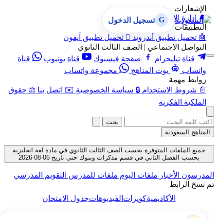
الإشعارات
🔔
إدارة الإشعارات
G
تسجيل الدخول
التطبيقات
🤖
تحميل تطبيق أندرويد

تحميل تطبيق آيفون
التواصل الاجتماعي | الصف الثالث الثانوي
قناة تيليجرام
صفحة فيسبوك
قناة يوتيوب
قناة
واتساب
بوت المناهج
مجموعة واتساب
روابط مهمة
📄
شروط الاستخدام
🔒
سياسة الخصوصية
✉️
اتصل بنا
⚖️
حقوق
الملكية الفكرية
بحث
المناهج السعودية
جميع الملفات المتوفرة بحسب الصف الثالث الثانوي في مادة لغة انجليزية
بحسب الفصل الثاني في قسم مذكرات وبنوك حتى تاريخ 06-08-2026
المدرسون
الأخبار
ملفات اليوم
ملفات للمدرس
التقويم المدرسي
تم نسخ الرابط
الأكاديمية
كويزات
الفيديوهات
جدول الامتحان