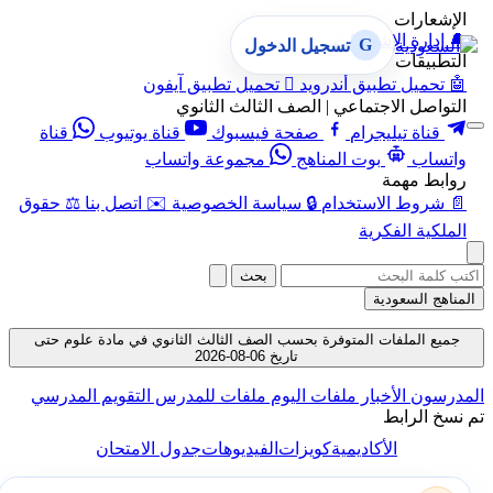
الإشعارات
🔔
إدارة الإشعارات
G
تسجيل الدخول
التطبيقات
🤖
تحميل تطبيق أندرويد

تحميل تطبيق آيفون
التواصل الاجتماعي | الصف الثالث الثانوي
قناة تيليجرام
صفحة فيسبوك
قناة يوتيوب
قناة
واتساب
بوت المناهج
مجموعة واتساب
روابط مهمة
📄
شروط الاستخدام
🔒
سياسة الخصوصية
✉️
اتصل بنا
⚖️
حقوق
الملكية الفكرية
بحث
المناهج السعودية
جميع الملفات المتوفرة بحسب الصف الثالث الثانوي في مادة علوم حتى
تاريخ 06-08-2026
المدرسون
الأخبار
ملفات اليوم
ملفات للمدرس
التقويم المدرسي
تم نسخ الرابط
الأكاديمية
كويزات
الفيديوهات
جدول الامتحان