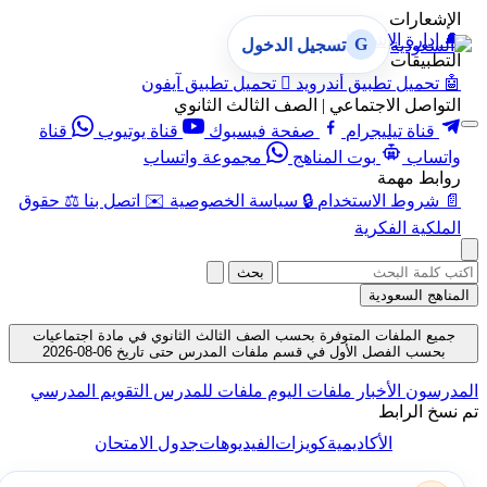
الإشعارات
🔔
إدارة الإشعارات
G
تسجيل الدخول
التطبيقات
🤖
تحميل تطبيق أندرويد

تحميل تطبيق آيفون
التواصل الاجتماعي | الصف الثالث الثانوي
قناة تيليجرام
صفحة فيسبوك
قناة يوتيوب
قناة
واتساب
بوت المناهج
مجموعة واتساب
روابط مهمة
📄
شروط الاستخدام
🔒
سياسة الخصوصية
✉️
اتصل بنا
⚖️
حقوق
الملكية الفكرية
بحث
المناهج السعودية
جميع الملفات المتوفرة بحسب الصف الثالث الثانوي في مادة اجتماعيات
بحسب الفصل الأول في قسم ملفات المدرس حتى تاريخ 06-08-2026
المدرسون
الأخبار
ملفات اليوم
ملفات للمدرس
التقويم المدرسي
تم نسخ الرابط
الأكاديمية
كويزات
الفيديوهات
جدول الامتحان