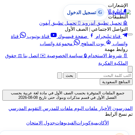
الإشعارات
🔔
إدارة الإشعارات
G
تسجيل الدخول
التطبيقات
🤖
تحميل تطبيق أندرويد

تحميل تطبيق آيفون
التواصل الاجتماعي | الصف الأول
قناة تيليجرام
صفحة فيسبوك
قناة يوتيوب
قناة
واتساب
بوت المناهج
مجموعة واتساب
روابط مهمة
📄
شروط الاستخدام
🔒
سياسة الخصوصية
✉️
اتصل بنا
⚖️
حقوق
الملكية الفكرية
بحث
المناهج السعودية
جميع الملفات المتوفرة بحسب الصف الأول في مادة لغة عربية بحسب
الفصل الأول في قسم مذكرات وبنوك حتى تاريخ 08-08-2026
المدرسون
الأخبار
ملفات اليوم
ملفات للمدرس
التقويم المدرسي
تم نسخ الرابط
الأكاديمية
كويزات
الفيديوهات
جدول الامتحان