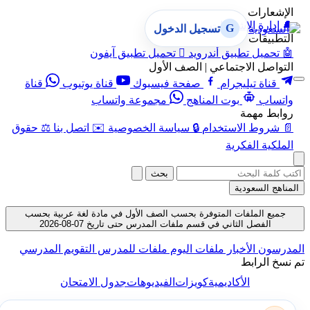
الإشعارات
🔔
إدارة الإشعارات
G
تسجيل الدخول
التطبيقات
🤖
تحميل تطبيق أندرويد

تحميل تطبيق آيفون
التواصل الاجتماعي | الصف الأول
قناة تيليجرام
صفحة فيسبوك
قناة يوتيوب
قناة
واتساب
بوت المناهج
مجموعة واتساب
روابط مهمة
📄
شروط الاستخدام
🔒
سياسة الخصوصية
✉️
اتصل بنا
⚖️
حقوق
الملكية الفكرية
بحث
المناهج السعودية
جميع الملفات المتوفرة بحسب الصف الأول في مادة لغة عربية بحسب
الفصل الثاني في قسم ملفات المدرس حتى تاريخ 07-08-2026
المدرسون
الأخبار
ملفات اليوم
ملفات للمدرس
التقويم المدرسي
تم نسخ الرابط
الأكاديمية
كويزات
الفيديوهات
جدول الامتحان