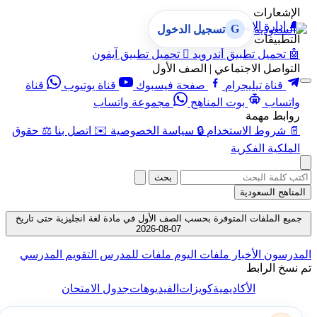
الإشعارات
🔔
إدارة الإشعارات
G
تسجيل الدخول
التطبيقات
🤖
تحميل تطبيق أندرويد

تحميل تطبيق آيفون
التواصل الاجتماعي | الصف الأول
قناة تيليجرام
صفحة فيسبوك
قناة يوتيوب
قناة
واتساب
بوت المناهج
مجموعة واتساب
روابط مهمة
📄
شروط الاستخدام
🔒
سياسة الخصوصية
✉️
اتصل بنا
⚖️
حقوق
الملكية الفكرية
بحث
المناهج السعودية
جميع الملفات المتوفرة بحسب الصف الأول في مادة لغة انجليزية حتى تاريخ
07-08-2026
المدرسون
الأخبار
ملفات اليوم
ملفات للمدرس
التقويم المدرسي
تم نسخ الرابط
الأكاديمية
كويزات
الفيديوهات
جدول الامتحان