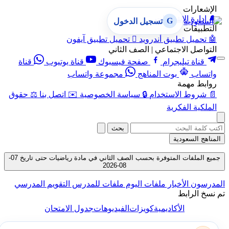
الإشعارات
🔔
إدارة الإشعارات
G
تسجيل الدخول
التطبيقات
🤖
تحميل تطبيق أندرويد

تحميل تطبيق آيفون
التواصل الاجتماعي | الصف الثاني
قناة تيليجرام
صفحة فيسبوك
قناة يوتيوب
قناة
واتساب
بوت المناهج
مجموعة واتساب
روابط مهمة
📄
شروط الاستخدام
🔒
سياسة الخصوصية
✉️
اتصل بنا
⚖️
حقوق
الملكية الفكرية
بحث
المناهج السعودية
جميع الملفات المتوفرة بحسب الصف الثاني في مادة رياضيات حتى تاريخ 07-
08-2026
المدرسون
الأخبار
ملفات اليوم
ملفات للمدرس
التقويم المدرسي
تم نسخ الرابط
الأكاديمية
كويزات
الفيديوهات
جدول الامتحان