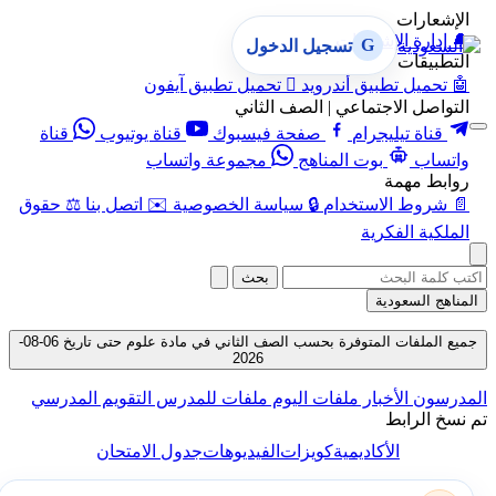
الإشعارات
🔔
إدارة الإشعارات
G
تسجيل الدخول
التطبيقات
🤖
تحميل تطبيق أندرويد

تحميل تطبيق آيفون
التواصل الاجتماعي | الصف الثاني
قناة تيليجرام
صفحة فيسبوك
قناة يوتيوب
قناة
واتساب
بوت المناهج
مجموعة واتساب
روابط مهمة
📄
شروط الاستخدام
🔒
سياسة الخصوصية
✉️
اتصل بنا
⚖️
حقوق
الملكية الفكرية
بحث
المناهج السعودية
جميع الملفات المتوفرة بحسب الصف الثاني في مادة علوم حتى تاريخ 06-08-
2026
المدرسون
الأخبار
ملفات اليوم
ملفات للمدرس
التقويم المدرسي
تم نسخ الرابط
الأكاديمية
كويزات
الفيديوهات
جدول الامتحان