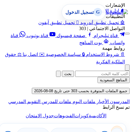
الإشعارات
🔔
إدارة الإشعارات
G
تسجيل الدخول
التطبيقات
🤖
تحميل تطبيق أندرويد

تحميل تطبيق آيفون
التواصل الاجتماعي | 303
قناة تيليجرام
صفحة فيسبوك
قناة يوتيوب
قناة
واتساب
بوت المناهج
روابط مهمة
📄
شروط الاستخدام
🔒
سياسة الخصوصية
✉️
اتصل بنا
⚖️
حقوق
الملكية الفكرية
بحث
المناهج السعودية
جميع الملفات المتوفرة بحسب 303 حتى تاريخ 08-08-2026
المدرسون
الأخبار
ملفات اليوم
ملفات للمدرس
التقويم المدرسي
تم نسخ الرابط
الأكاديمية
كويزات
الفيديوهات
جدول الامتحان