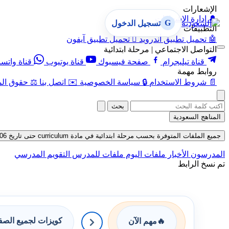
الإشعارات
🔔
إدارة الإشعارات
G
تسجيل الدخول
التطبيقات
🤖
تحميل تطبيق أندرويد

تحميل تطبيق آيفون
التواصل الاجتماعي | مرحلة ابتدائية
قناة تيليجرام
صفحة فيسبوك
قناة يوتيوب
قناة واتس
روابط مهمة
📄
شروط الاستخدام
🔒
سياسة الخصوصية
✉️
اتصل بنا
⚖️
حقوق الم
بحث
المناهج السعودية
جميع الملفات المتوفرة بحسب مرحلة ابتدائية في مادة curriculum حتى تاريخ 06-08-2026
المدرسون
الأخبار
ملفات اليوم
ملفات للمدرس
التقويم المدرسي
تم نسخ الرابط
كويزات لجميع الص
🔥
مهم الآن