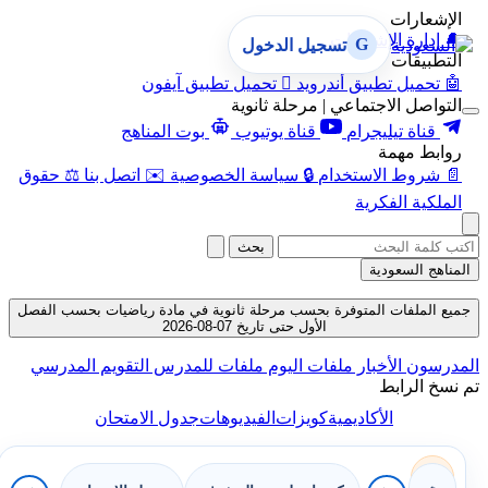
الإشعارات
🔔
إدارة الإشعارات
G
تسجيل الدخول
التطبيقات
🤖
تحميل تطبيق أندرويد

تحميل تطبيق آيفون
التواصل الاجتماعي | مرحلة ثانوية
قناة تيليجرام
قناة يوتيوب
بوت المناهج
روابط مهمة
📄
شروط الاستخدام
🔒
سياسة الخصوصية
✉️
اتصل بنا
⚖️
حقوق
الملكية الفكرية
بحث
المناهج السعودية
جميع الملفات المتوفرة بحسب مرحلة ثانوية في مادة رياضيات بحسب الفصل
الأول حتى تاريخ 07-08-2026
المدرسون
الأخبار
ملفات اليوم
ملفات للمدرس
التقويم المدرسي
تم نسخ الرابط
الأكاديمية
كويزات
الفيديوهات
جدول الامتحان