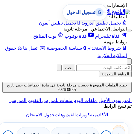
الإشعارات
🔔
إدارة الإشعارات
G
تسجيل الدخول
التطبيقات
🤖
تحميل تطبيق أندرويد

تحميل تطبيق آيفون
التواصل الاجتماعي | مرحلة ثانوية
قناة تيليجرام
قناة يوتيوب
بوت المناهج
روابط مهمة
📄
شروط الاستخدام
🔒
سياسة الخصوصية
✉️
اتصل بنا
⚖️
حقوق
الملكية الفكرية
بحث
المناهج السعودية
جميع الملفات المتوفرة بحسب مرحلة ثانوية في مادة اجتماعيات حتى تاريخ
07-08-2026
المدرسون
الأخبار
ملفات اليوم
ملفات للمدرس
التقويم المدرسي
تم نسخ الرابط
الأكاديمية
كويزات
الفيديوهات
جدول الامتحان