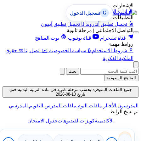
الإشعارات
🔔
إدارة الإشعارات
G
تسجيل الدخول
التطبيقات
🤖
تحميل تطبيق أندرويد

تحميل تطبيق آيفون
التواصل الاجتماعي | مرحلة ثانوية
قناة تيليجرام
قناة يوتيوب
بوت المناهج
روابط مهمة
📄
شروط الاستخدام
🔒
سياسة الخصوصية
✉️
اتصل بنا
⚖️
حقوق
الملكية الفكرية
بحث
المناهج السعودية
جميع الملفات المتوفرة بحسب مرحلة ثانوية في مادة التربية البدنية حتى
تاريخ 10-08-2026
المدرسون
الأخبار
ملفات اليوم
ملفات للمدرس
التقويم المدرسي
تم نسخ الرابط
الأكاديمية
كويزات
الفيديوهات
جدول الامتحان