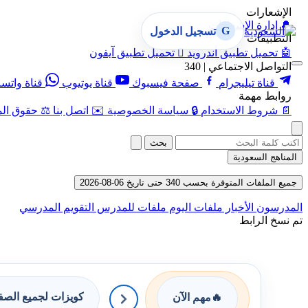
الإشعارات
🔔
إدارة الإشعارات
G
تسجيل الدخول
التطبيقات
🤖
تحميل تطبيق أندرويد

تحميل تطبيق آيفون
التواصل الاجتماعي | 340
قناة تيليجرام
صفحة فيسبوك
قناة يوتيوب
قناة واتس
روابط مهمة
📄
شروط الاستخدام
🔒
سياسة الخصوصية
✉️
اتصل بنا
⚖️
حقوق الم
بحث
المناهج السعودية
جميع الملفات المتوفرة بحسب 340 حتى تاريخ 06-08-2026
المدرسون
الأخبار
ملفات اليوم
ملفات للمدرس
التقويم المدرسي
تم نسخ الرابط
كويزات لجميع الص
🔥
مهم الآن