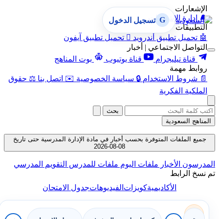
الإشعارات
🔔
إدارة الإشعارات
G
تسجيل الدخول
التطبيقات
🤖
تحميل تطبيق أندرويد

تحميل تطبيق آيفون
التواصل الاجتماعي | أخبار
قناة تيليجرام
قناة يوتيوب
بوت المناهج
روابط مهمة
📄
شروط الاستخدام
🔒
سياسة الخصوصية
✉️
اتصل بنا
⚖️
حقوق
الملكية الفكرية
بحث
المناهج السعودية
جميع الملفات المتوفرة بحسب أخبار في مادة الإدارة المدرسية حتى تاريخ
08-08-2026
المدرسون
الأخبار
ملفات اليوم
ملفات للمدرس
التقويم المدرسي
تم نسخ الرابط
الأكاديمية
كويزات
الفيديوهات
جدول الامتحان