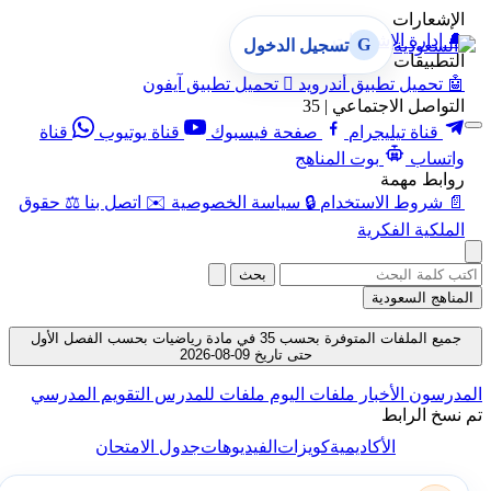
الإشعارات
🔔
إدارة الإشعارات
G
تسجيل الدخول
التطبيقات
🤖
تحميل تطبيق أندرويد

تحميل تطبيق آيفون
التواصل الاجتماعي | 35
قناة تيليجرام
صفحة فيسبوك
قناة يوتيوب
قناة
واتساب
بوت المناهج
روابط مهمة
📄
شروط الاستخدام
🔒
سياسة الخصوصية
✉️
اتصل بنا
⚖️
حقوق
الملكية الفكرية
بحث
المناهج السعودية
جميع الملفات المتوفرة بحسب 35 في مادة رياضيات بحسب الفصل الأول
حتى تاريخ 09-08-2026
المدرسون
الأخبار
ملفات اليوم
ملفات للمدرس
التقويم المدرسي
تم نسخ الرابط
الأكاديمية
كويزات
الفيديوهات
جدول الامتحان