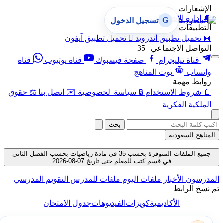
الإشعارات
🔔
إدارة الإشعارات
G
تسجيل الدخول
التطبيقات
🤖
تحميل تطبيق أندرويد

تحميل تطبيق آيفون
التواصل الاجتماعي | 35
قناة تيليجرام
صفحة فيسبوك
قناة يوتيوب
قناة
واتساب
بوت المناهج
روابط مهمة
📄
شروط الاستخدام
🔒
سياسة الخصوصية
✉️
اتصل بنا
⚖️
حقوق
الملكية الفكرية
بحث
المناهج السعودية
جميع الملفات المتوفرة بحسب 35 في مادة رياضيات بحسب الفصل الثاني
في قسم كتب للمعلم حتى تاريخ 07-08-2026
المدرسون
الأخبار
ملفات اليوم
ملفات للمدرس
التقويم المدرسي
تم نسخ الرابط
الأكاديمية
كويزات
الفيديوهات
جدول الامتحان