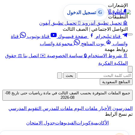
الإشعارات
🔔
إدارة الإشعارات
G
تسجيل الدخول
التطبيقات
🤖
تحميل تطبيق أندرويد

تحميل تطبيق آيفون
التواصل الاجتماعي | الصف الثالث
قناة تيليجرام
صفحة فيسبوك
قناة يوتيوب
قناة
واتساب
بوت المناهج
مجموعة واتساب
روابط مهمة
📄
شروط الاستخدام
🔒
سياسة الخصوصية
✉️
اتصل بنا
⚖️
حقوق
الملكية الفكرية
بحث
المناهج السعودية
جميع الملفات المتوفرة بحسب الصف الثالث في مادة رياضيات حتى تاريخ 08-
08-2026
المدرسون
الأخبار
ملفات اليوم
ملفات للمدرس
التقويم المدرسي
تم نسخ الرابط
الأكاديمية
كويزات
الفيديوهات
جدول الامتحان