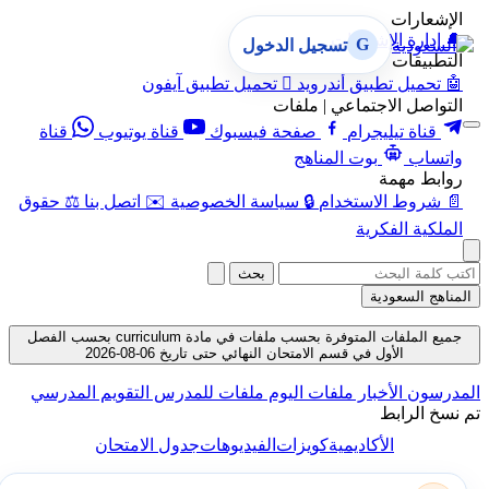
الإشعارات
🔔
إدارة الإشعارات
G
تسجيل الدخول
التطبيقات
🤖
تحميل تطبيق أندرويد

تحميل تطبيق آيفون
التواصل الاجتماعي | ملفات
قناة تيليجرام
صفحة فيسبوك
قناة يوتيوب
قناة
واتساب
بوت المناهج
روابط مهمة
📄
شروط الاستخدام
🔒
سياسة الخصوصية
✉️
اتصل بنا
⚖️
حقوق
الملكية الفكرية
بحث
المناهج السعودية
جميع الملفات المتوفرة بحسب ملفات في مادة curriculum بحسب الفصل
الأول في قسم الامتحان النهائي حتى تاريخ 06-08-2026
المدرسون
الأخبار
ملفات اليوم
ملفات للمدرس
التقويم المدرسي
تم نسخ الرابط
الأكاديمية
كويزات
الفيديوهات
جدول الامتحان