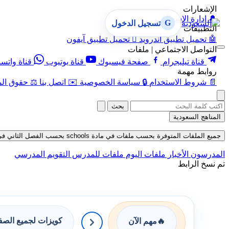
الإشعارات
🔔
إدارة الإشعارات
G
تسجيل الدخول
التطبيقات
🤖
تحميل تطبيق أندرويد

تحميل تطبيق آيفون
التواصل الاجتماعي | ملفات
قناة تيليجرام
صفحة فيسبوك
قناة يوتيوب
قناة واتس
روابط مهمة
📄
شروط الاستخدام
🔒
سياسة الخصوصية
✉️
اتصل بنا
⚖️
حقوق الم
بحث
المناهج السعودية
جميع الملفات المتوفرة بحسب ملفات في مادة schools بحسب الفصل الثاني في قسم عروض بوربوينت حتى تاريخ 07-08-2026
المدرسون
الأخبار
ملفات اليوم
ملفات للمدرس
التقويم المدرسي
تم نسخ الرابط
كويزات لجميع الص
🔥
مهم الآن