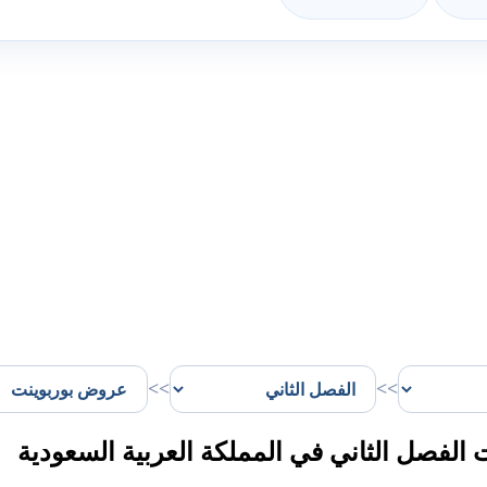
>>
>>