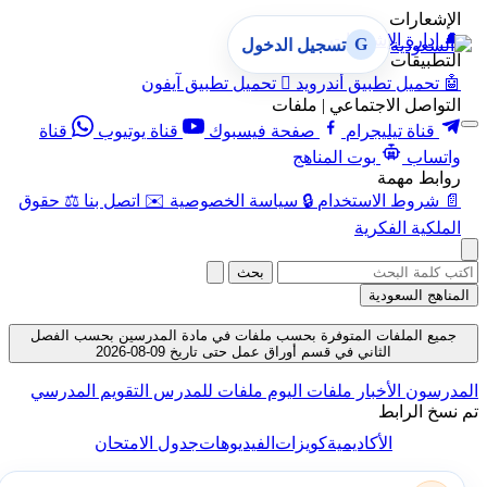
الإشعارات
🔔
إدارة الإشعارات
G
تسجيل الدخول
التطبيقات
🤖
تحميل تطبيق أندرويد

تحميل تطبيق آيفون
التواصل الاجتماعي | ملفات
قناة تيليجرام
صفحة فيسبوك
قناة يوتيوب
قناة
واتساب
بوت المناهج
روابط مهمة
📄
شروط الاستخدام
🔒
سياسة الخصوصية
✉️
اتصل بنا
⚖️
حقوق
الملكية الفكرية
بحث
المناهج السعودية
جميع الملفات المتوفرة بحسب ملفات في مادة المدرسين بحسب الفصل
الثاني في قسم أوراق عمل حتى تاريخ 09-08-2026
المدرسون
الأخبار
ملفات اليوم
ملفات للمدرس
التقويم المدرسي
تم نسخ الرابط
الأكاديمية
كويزات
الفيديوهات
جدول الامتحان