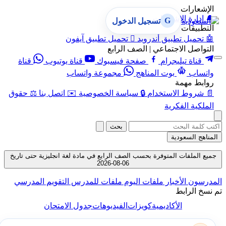
الإشعارات
🔔
إدارة الإشعارات
G
تسجيل الدخول
التطبيقات
🤖
تحميل تطبيق أندرويد

تحميل تطبيق آيفون
التواصل الاجتماعي | الصف الرابع
قناة تيليجرام
صفحة فيسبوك
قناة يوتيوب
قناة
واتساب
بوت المناهج
مجموعة واتساب
روابط مهمة
📄
شروط الاستخدام
🔒
سياسة الخصوصية
✉️
اتصل بنا
⚖️
حقوق
الملكية الفكرية
بحث
المناهج السعودية
جميع الملفات المتوفرة بحسب الصف الرابع في مادة لغة انجليزية حتى تاريخ
06-08-2026
المدرسون
الأخبار
ملفات اليوم
ملفات للمدرس
التقويم المدرسي
تم نسخ الرابط
الأكاديمية
كويزات
الفيديوهات
جدول الامتحان