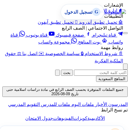
الإشعارات
🔔
إدارة الإشعارات
G
تسجيل الدخول
التطبيقات
🤖
تحميل تطبيق أندرويد

تحميل تطبيق آيفون
التواصل الاجتماعي | الصف الرابع
قناة تيليجرام
صفحة فيسبوك
قناة يوتيوب
قناة
واتساب
بوت المناهج
مجموعة واتساب
روابط مهمة
📄
شروط الاستخدام
🔒
سياسة الخصوصية
✉️
اتصل بنا
⚖️
حقوق
الملكية الفكرية
بحث
المناهج السعودية
جميع الملفات المتوفرة بحسب الصف الرابع في مادة دراسات اسلامية حتى
تاريخ 09-08-2026
المدرسون
الأخبار
ملفات اليوم
ملفات للمدرس
التقويم المدرسي
تم نسخ الرابط
الأكاديمية
كويزات
الفيديوهات
جدول الامتحان