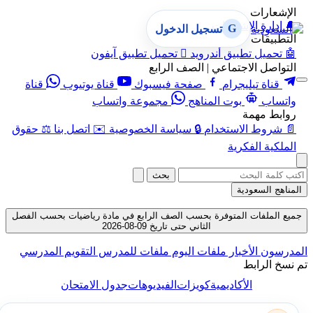
الإشعارات
🔔
إدارة الإشعارات
G
تسجيل الدخول
التطبيقات
🤖
تحميل تطبيق أندرويد

تحميل تطبيق آيفون
التواصل الاجتماعي | الصف الرابع
قناة تيليجرام
صفحة فيسبوك
قناة يوتيوب
قناة
واتساب
بوت المناهج
مجموعة واتساب
روابط مهمة
📄
شروط الاستخدام
🔒
سياسة الخصوصية
✉️
اتصل بنا
⚖️
حقوق
الملكية الفكرية
بحث
المناهج السعودية
جميع الملفات المتوفرة بحسب الصف الرابع في مادة رياضيات بحسب الفصل
الثاني حتى تاريخ 09-08-2026
المدرسون
الأخبار
ملفات اليوم
ملفات للمدرس
التقويم المدرسي
تم نسخ الرابط
الأكاديمية
كويزات
الفيديوهات
جدول الامتحان