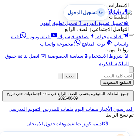
الإشعارات
🔔
إدارة الإشعارات
G
تسجيل الدخول
التطبيقات
🤖
تحميل تطبيق أندرويد

تحميل تطبيق آيفون
التواصل الاجتماعي | الصف الرابع
قناة تيليجرام
صفحة فيسبوك
قناة يوتيوب
قناة
واتساب
بوت المناهج
مجموعة واتساب
روابط مهمة
📄
شروط الاستخدام
🔒
سياسة الخصوصية
✉️
اتصل بنا
⚖️
حقوق
الملكية الفكرية
بحث
المناهج السعودية
جميع الملفات المتوفرة بحسب الصف الرابع في مادة اجتماعيات حتى تاريخ
09-08-2026
المدرسون
الأخبار
ملفات اليوم
ملفات للمدرس
التقويم المدرسي
تم نسخ الرابط
الأكاديمية
كويزات
الفيديوهات
جدول الامتحان